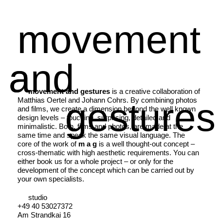
movement
m
and
a
movement and gestures
is a creative collaboration of
gestures
g
Matthias Oertel and Johann Cohrs. By combining photos
and films, we create a dimension beyond the well known
design levels – touching, surprising, detailed and
minimalistic. Both, films and photos, are made at the
same time and speak the same visual language.
The
core of the work of
m a g
is a well thought-out concept –
cross-thematic with high aesthetic requirements. You can
either book us for a whole project – or only for the
development of the concept which can be carried out by
your own specialists.
studio
+49 40 53027372
Am Strandkai 16